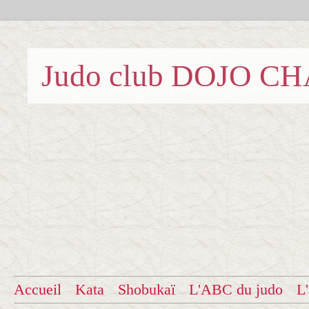
Judo club DOJO C
Accueil
Kata
Shobukaï
L'ABC du judo
L'