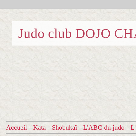
Judo club DOJO C
Accueil
Kata
Shobukaï
L'ABC du judo
L'