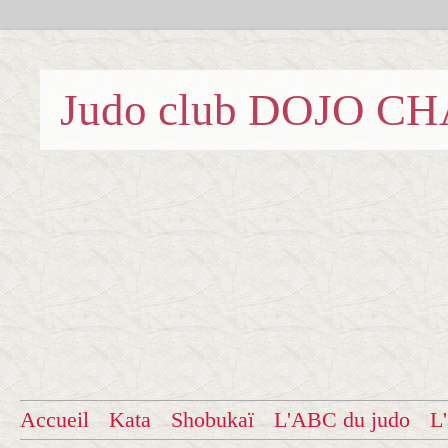
Judo club DOJO C
Accueil
Kata
Shobukaï
L'ABC du judo
L'