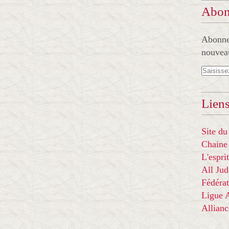
Abon
Abonnez
nouveau
Liens
Site du
Chaine
L'espr
All Ju
Fédérat
Ligue
Allian