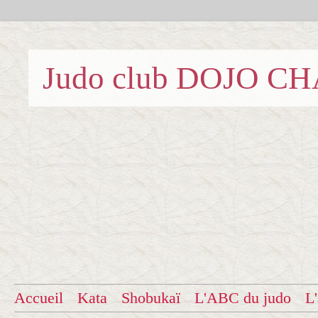
Judo club DOJO C
Accueil
Kata
Shobukaï
L'ABC du judo
L'