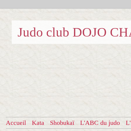
Judo club DOJO C
Accueil
Kata
Shobukaï
L'ABC du judo
L'