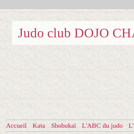
Judo club DOJO C
Accueil
Kata
Shobukaï
L'ABC du judo
L'