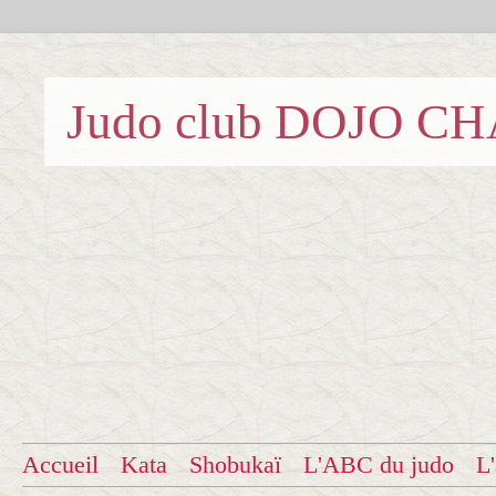
Judo club DOJO C
Accueil
Kata
Shobukaï
L'ABC du judo
L'