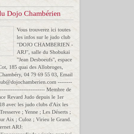
 du Dojo Chambérien
Vous trouverez ici toutes
les infos sur le judo club
"DOJO CHAMBERIEN -
ARJ", salle du Shobukai
"Jean Desboeufs", espace
Cot, 185 quai des Allobroges,
Chambéry, 04 79 69 55 03, Email
club@dojochamberien.com --------
-------------------------- Membre de
ance Revard Judo depuis le 1er
18 avec les judo clubs d'Aix les
 Tresserve ; Yenne ; Les Déserts ;
ur Aix ; Culoz ; Virieu le Grand.
ternet ARJ: