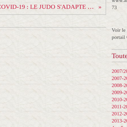
www.al
COVID-19 : LE JUDO S'ADAPTE - LA SÉANCE DU 07 AVRIL
73
Voir le
portail
Toute
2007/20
2007-
2008-
2009-
2010-
2011-
2012-
2013-