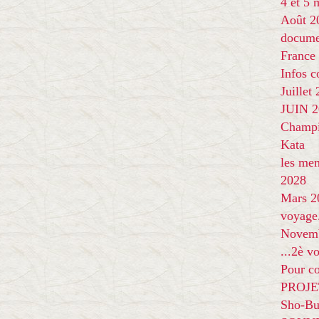
4 et 5
Août 2
docume
France
Infos 
Juillet
JUIN 20
Champi
Kata
les me
2028
Mars 2
voyage
Novem
...2è v
Pour co
PROJE
Sho-Bu