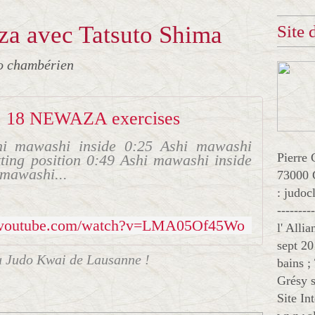
za avec Tatsuto Shima
Site
o chambérien
18 NEWAZA exercises
hi mawashi inside 0:25 Ashi mawashi
Pierre 
tting position 0:49 Ashi mawashi inside
 mawashi...
73000 
: judo
--------
w.youtube.com/watch?v=LMA05Qf45Wo
l' Alli
sept 20
u Judo Kwai de Lausanne !
bains ;
Grésy s
Site In