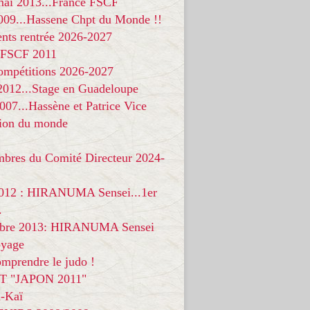
 mai 2013...France FSCF
009...Hassene Chpt du Monde !!
nts rentrée 2026-2027
 FSCF 2011
compétitions 2026-2027
 2012...Stage en Guadeloupe
07...Hassène et Patrice Vice
on du monde
mbres du Comité Directeur 2024-
012 : HIRANUMA Sensei...1er
.
bre 2013: HIRANUMA Sensei
oyage
mprendre le judo !
T "JAPON 2011"
-Kaï