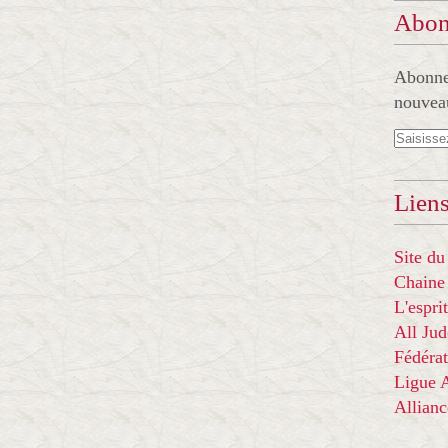
Abon
Abonnez
nouveau
Liens
Site du
Chaine
L'espr
All Ju
Fédérat
Ligue
Allian