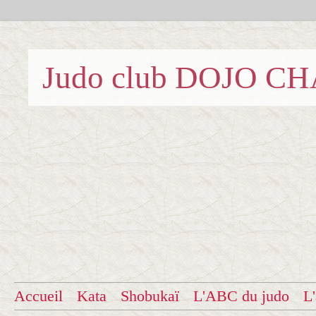
Judo club DOJO C
Accueil
Kata
Shobukaï
L'ABC du judo
L'