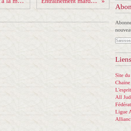
judo ados adultes jusqu'à la mi juillet...
Entraînement mardi soir...
Abon
Abonnez
nouveau
Liens
Site du
Chaine
L'espr
All Ju
Fédérat
Ligue
Allian