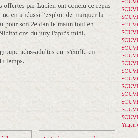
SOUVE
 offertes par Lucien ont conclu ce repas
SOUVE
Lucien a réussi l'exploit de marquer la
SOUVE
iai pour son 2e dan le matin tout en
SOUVE
licitations du jury l'après midi.
SOUVE
SOUVE
SOUVE
 groupe ados-adultes qui s'étoffe en
SOUVE
du temps.
SOUVE
SOUVE
SOUVE
SOUVE
SOUVE
SOUVE
SOUVE
SOUVE
Yugen é