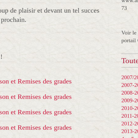
www.al
73
up de plaisir et devant un tel succes
 prochain.
Voir le
portail
!
Toute
2007/20
2007-
2008-
2009-
2010-
2011-
2012-
2013-