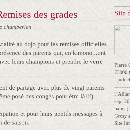
 Remises des grades
Site
jo chambérien
alité au dojo pour les remises officielles
présence des parents qui, en kimono...ont
 avec leurs champions et prendre le verre
Pierre 
!
73000 
: judo
nt de partage avec plus de vingt parents
--------
l' Alli
même posé des congés pour être là!!!)
sept 20
bains ;
cipation et pour leurs gentils messages à
Grésy s
in de saison.
Site In