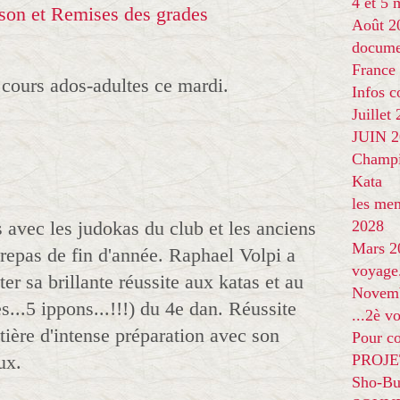
4 et 5
Août 2
docume
France
cours ados-adultes ce mardi.
Infos 
Juillet
JUIN 20
Champi
Kata
les me
s avec les judokas du club et les anciens
2028
Mars 2
 repas de fin d'année. Raphael Volpi a
voyage
er sa brillante réussite aux katas et au
Novem
es...5 ippons...!!!) du 4e dan. Réussite
...2è v
tière d'intense préparation avec son
Pour co
ux.
PROJE
Sho-Bu