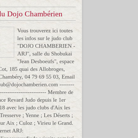
 du Dojo Chambérien
Vous trouverez ici toutes
les infos sur le judo club
"DOJO CHAMBERIEN -
ARJ", salle du Shobukai
"Jean Desboeufs", espace
Cot, 185 quai des Allobroges,
Chambéry, 04 79 69 55 03, Email
club@dojochamberien.com --------
-------------------------- Membre de
ance Revard Judo depuis le 1er
18 avec les judo clubs d'Aix les
 Tresserve ; Yenne ; Les Déserts ;
ur Aix ; Culoz ; Virieu le Grand.
ternet ARJ: