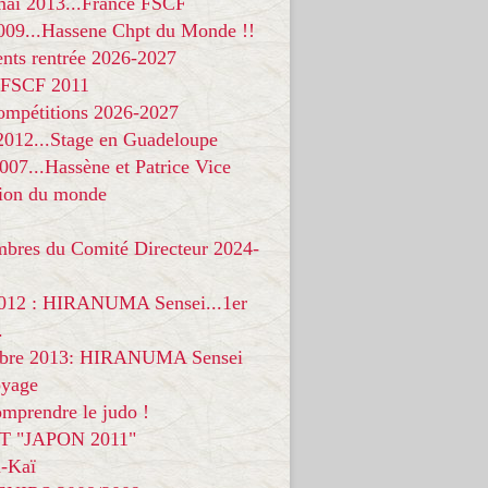
 mai 2013...France FSCF
009...Hassene Chpt du Monde !!
nts rentrée 2026-2027
 FSCF 2011
compétitions 2026-2027
 2012...Stage en Guadeloupe
07...Hassène et Patrice Vice
on du monde
mbres du Comité Directeur 2024-
012 : HIRANUMA Sensei...1er
.
bre 2013: HIRANUMA Sensei
oyage
mprendre le judo !
T "JAPON 2011"
-Kaï