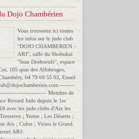
 du Dojo Chambérien
Vous trouverez ici toutes
les infos sur le judo club
"DOJO CHAMBERIEN -
ARJ", salle du Shobukai
"Jean Desboeufs", espace
Cot, 185 quai des Allobroges,
Chambéry, 04 79 69 55 03, Email
club@dojochamberien.com --------
-------------------------- Membre de
ance Revard Judo depuis le 1er
18 avec les judo clubs d'Aix les
 Tresserve ; Yenne ; Les Déserts ;
ur Aix ; Culoz ; Virieu le Grand.
ternet ARJ: