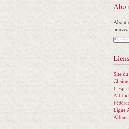
Abon
Abonnez
nouveau
Liens
Site du
Chaine
L'espr
All Ju
Fédérat
Ligue
Allian