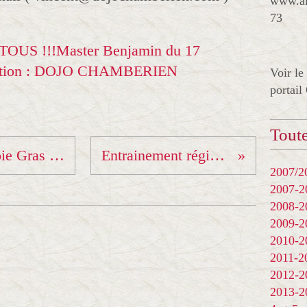
www.al
73
Voir le
portail
Toute
Opération Huîtres et Foie Gras du Comité de Savoie
Entrainement régional vétérans...
2007/20
2007-
2008-
2009-
2010-
2011-
2012-
2013-