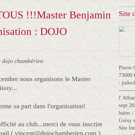
 TOUS !!!Master Benjamin
Site
nisation : DOJO
r dojo chambérien
Pierre 
73000 
cembre nous organisons le Master
: judo
ssy...
--------
l' Alli
enne sa part dans l'organisation!
sept 20
bains ;
Grésy s
ffiché au club...merci de vous inscrire
Site In
 mail ( vincent@dojochamberien.com )