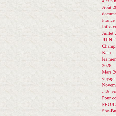
4 et 5
Août 2
docume
France
Infos 
Juillet
JUIN 20
Champi
Kata
les me
2028
Mars 2
voyage
Novem
...2è v
Pour co
PROJE
Sho-Bu