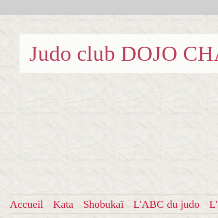
Judo club DOJO C
Accueil
Kata
Shobukaï
L'ABC du judo
L'