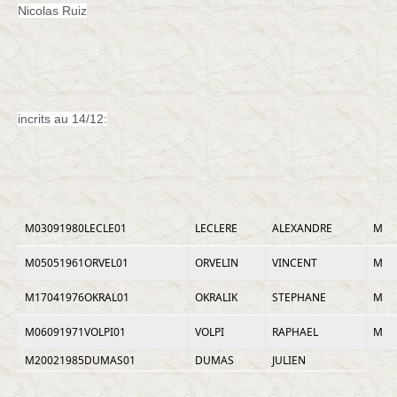
Nicolas Ruiz
incrits au 14/12:
M03091980LECLE01
LECLERE
ALEXANDRE
M
M05051961ORVEL01
ORVELIN
VINCENT
M
M17041976OKRAL01
OKRALIK
STEPHANE
M
M06091971VOLPI01
VOLPI
RAPHAEL
M
M20021985DUMAS01
DUMAS
JULIEN