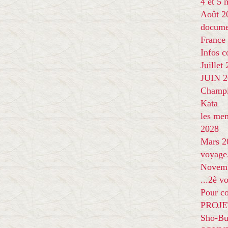
4 et 5
Août 2
docume
France
Infos 
Juillet
JUIN 20
Champi
Kata
les me
2028
Mars 2
voyage
Novem
...2è v
Pour co
PROJE
Sho-Bu