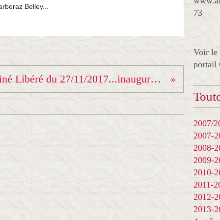
www.al
beraz Belley...
73
Voir le
portail
Dauphiné Libéré du 27/11/2017...inauguration + Album Photos Jean Luc Traïni
Toute
2007/20
2007-
2008-
2009-
2010-
2011-
2012-
2013-