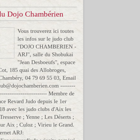
 du Dojo Chambérien
Vous trouverez ici toutes
les infos sur le judo club
"DOJO CHAMBERIEN -
ARJ", salle du Shobukai
"Jean Desboeufs", espace
Cot, 185 quai des Allobroges,
Chambéry, 04 79 69 55 03, Email
club@dojochamberien.com --------
-------------------------- Membre de
ance Revard Judo depuis le 1er
18 avec les judo clubs d'Aix les
 Tresserve ; Yenne ; Les Déserts ;
ur Aix ; Culoz ; Virieu le Grand.
ternet ARJ: