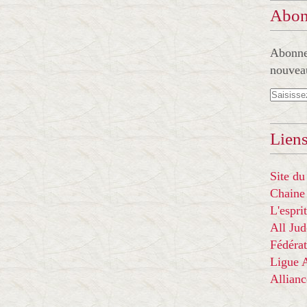
Abon
Abonnez
nouveau
Liens
Site du
Chaine
L'espr
All Ju
Fédérat
Ligue
Allian