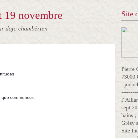
t 19 novembre
Site
ar dojo chambérien
Pierre 
ttitudes
73000 
: judo
--------
it que commencer...
l' Alli
sept 20
bains ;
Grésy s
Site In