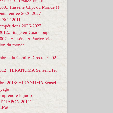
 mai 2013...France FSCF
009...Hassene Chpt du Monde !!
nts rentrée 2026-2027
 FSCF 2011
compétitions 2026-2027
 2012...Stage en Guadeloupe
07...Hassène et Patrice Vice
on du monde
mbres du Comité Directeur 2024-
012 : HIRANUMA Sensei...1er
.
bre 2013: HIRANUMA Sensei
oyage
mprendre le judo !
T "JAPON 2011"
-Kaï