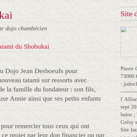
kai
Site
ar dojo chambérien
Pierre 
au Dojo Jean Desboeufs pour
73000 
 nouveau tatami sur ressorts avec
: judo
e la famille du fondateur : son fils,
--------
se Annie ainsi que ses petits enfants
l' Alli
sept 20
bains ;
Grésy s
 pour remercier tous ceux qui ont
Site In
e ce projet par leur don financier ou par