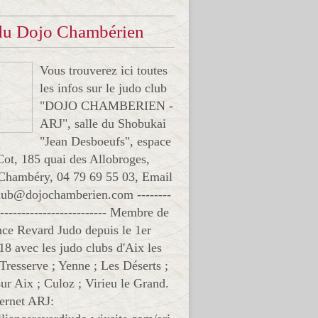
 du Dojo Chambérien
Vous trouverez ici toutes
les infos sur le judo club
"DOJO CHAMBERIEN -
ARJ", salle du Shobukai
"Jean Desboeufs", espace
Cot, 185 quai des Allobroges,
Chambéry, 04 79 69 55 03, Email
club@dojochamberien.com --------
-------------------------- Membre de
ance Revard Judo depuis le 1er
18 avec les judo clubs d'Aix les
 Tresserve ; Yenne ; Les Déserts ;
ur Aix ; Culoz ; Virieu le Grand.
ternet ARJ: