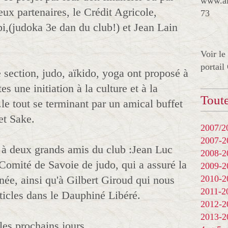
www.al
deux partenaires, le Crédit Agricole,
73
i,(judoka 3e dan du club!) et Jean Lain
Voir le
portail
section, judo, aïkido, yoga ont proposé à
s une initiation à la culture et à la
Toute
..le tout se terminant par un amical buffet
et Sake.
2007/20
2007-
 à deux grands amis du club :Jean Luc
2008-
 Comité de Savoie de judo, qui a assuré la
2009-
née, ainsi qu'à Gilbert Giroud qui nous
2010-
2011-
rticles dans le Dauphiné Libéré.
2012-
2013-
les prochains jours