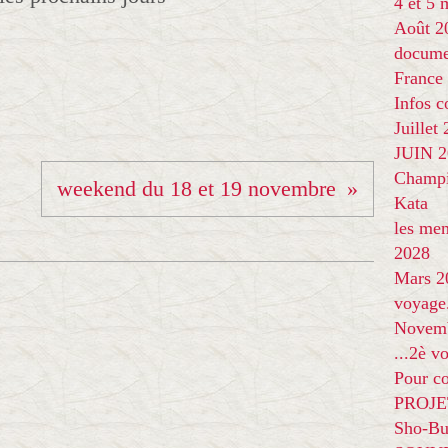
4 et 5
Août 2
docume
France
Infos 
Juillet
JUIN 20
Champi
weekend du 18 et 19 novembre
Kata
les me
2028
Mars 2
voyage
Novem
...2è v
Pour co
PROJE
Sho-Bu