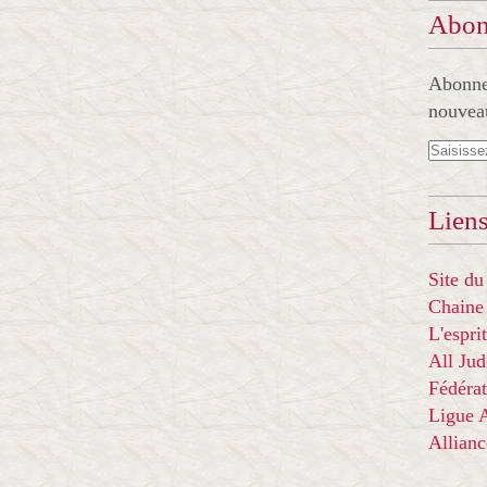
Abon
Abonnez
nouveau
Liens
Site du
Chaine
L'espr
All Ju
Fédérat
Ligue
Allian