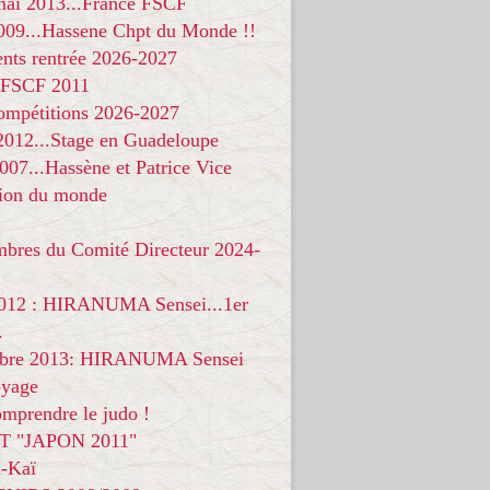
 mai 2013...France FSCF
009...Hassene Chpt du Monde !!
nts rentrée 2026-2027
 FSCF 2011
compétitions 2026-2027
 2012...Stage en Guadeloupe
07...Hassène et Patrice Vice
on du monde
mbres du Comité Directeur 2024-
012 : HIRANUMA Sensei...1er
.
bre 2013: HIRANUMA Sensei
oyage
mprendre le judo !
T "JAPON 2011"
-Kaï