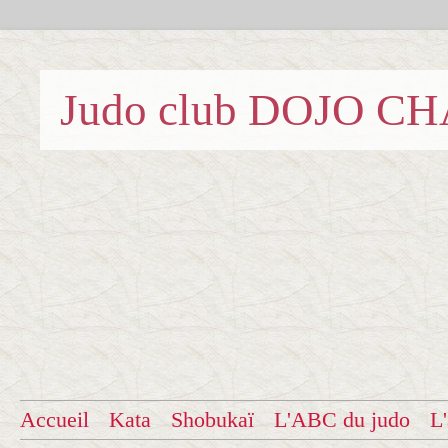
Judo club DOJO C
Accueil
Kata
Shobukaï
L'ABC du judo
L'