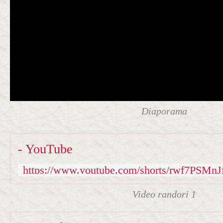
Diaporama
- YouTube
Video randori 1