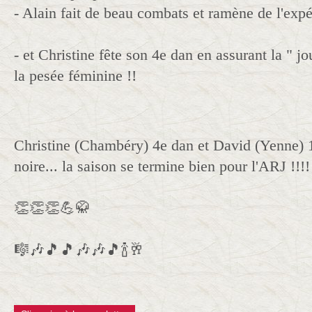
- Alain fait de beau combats et ramène de l'exp
- et Christine fête son 4e dan en assurant la " j
la pesée féminine !!
Christine (Chambéry) 4e dan et David (Yenne) 1
noire... la saison se termine bien pour l'ARJ !!!!
👏👏👏💪🥋
🎼🎶🎵🎵🎶🎶🎵🍾🥂