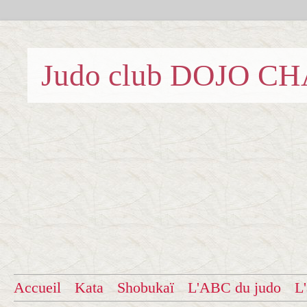
Judo club DOJO C
Accueil
Kata
Shobukaï
L'ABC du judo
L'