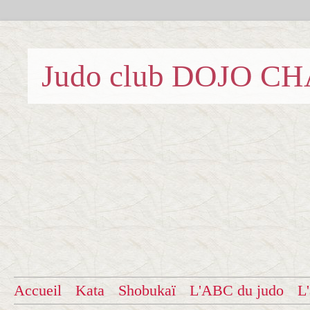
Judo club DOJO C
Accueil
Kata
Shobukaï
L'ABC du judo
L'