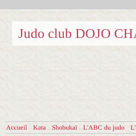
Judo club DOJO C
Accueil
Kata
Shobukaï
L'ABC du judo
L'