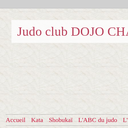
Judo club DOJO C
Accueil
Kata
Shobukaï
L'ABC du judo
L'