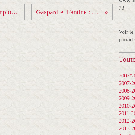
www.al
73
Samuel Traversaz Champion de Savoie Cadet !!
Gaspard et Fantine ceinture orange !!!
Voir le
portail
Toute
2007/20
2007-
2008-
2009-
2010-
2011-
2012-
2013-