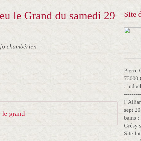
eu le Grand du samedi 29
Site
ojo chambérien
Pierre 
73000 
: judo
--------
l' Alli
sept 20
 le grand
bains ;
Grésy s
Site In