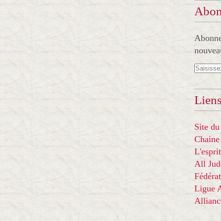
Abon
Abonnez
nouveau
Liens
Site du
Chaine
L'espr
All Ju
Fédérat
Ligue
Allian