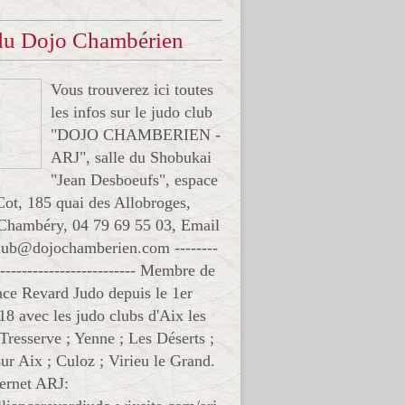
 du Dojo Chambérien
Vous trouverez ici toutes
les infos sur le judo club
"DOJO CHAMBERIEN -
ARJ", salle du Shobukai
"Jean Desboeufs", espace
Cot, 185 quai des Allobroges,
Chambéry, 04 79 69 55 03, Email
club@dojochamberien.com --------
-------------------------- Membre de
ance Revard Judo depuis le 1er
18 avec les judo clubs d'Aix les
 Tresserve ; Yenne ; Les Déserts ;
ur Aix ; Culoz ; Virieu le Grand.
ternet ARJ: