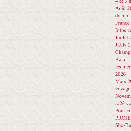
4 et 5
Août 2
docume
France
Infos 
Juillet
JUIN 20
Champi
Kata
les me
2028
Mars 2
voyage
Novem
...2è v
Pour co
PROJE
Sho-Bu