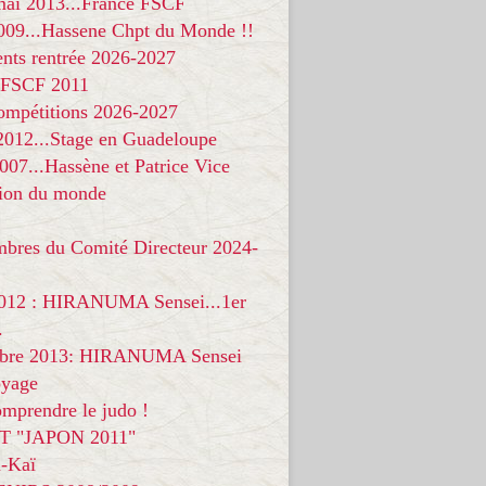
 mai 2013...France FSCF
009...Hassene Chpt du Monde !!
nts rentrée 2026-2027
 FSCF 2011
compétitions 2026-2027
 2012...Stage en Guadeloupe
07...Hassène et Patrice Vice
on du monde
mbres du Comité Directeur 2024-
012 : HIRANUMA Sensei...1er
.
bre 2013: HIRANUMA Sensei
oyage
mprendre le judo !
T "JAPON 2011"
-Kaï