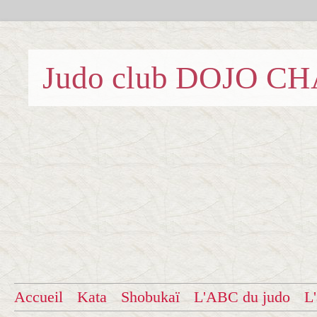
Judo club DOJO C
Accueil
Kata
Shobukaï
L'ABC du judo
L'