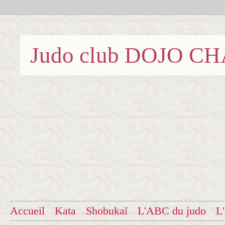
Judo club DOJO C
Accueil
Kata
Shobukaï
L'ABC du judo
L'