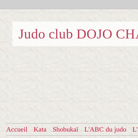
Judo club DOJO C
Accueil
Kata
Shobukaï
L'ABC du judo
L'