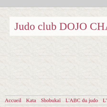
Judo club DOJO C
Accueil
Kata
Shobukaï
L'ABC du judo
L'