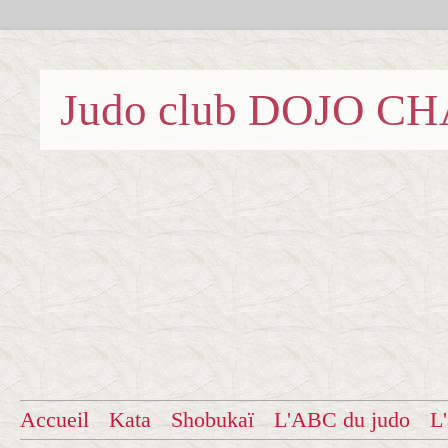
Judo club DOJO C
Accueil
Kata
Shobukaï
L'ABC du judo
L'