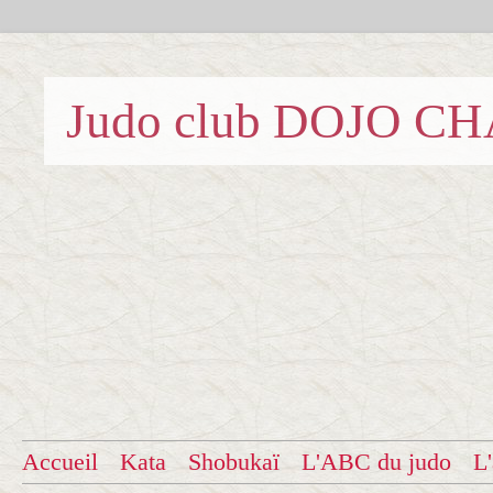
Judo club DOJO C
Accueil
Kata
Shobukaï
L'ABC du judo
L'