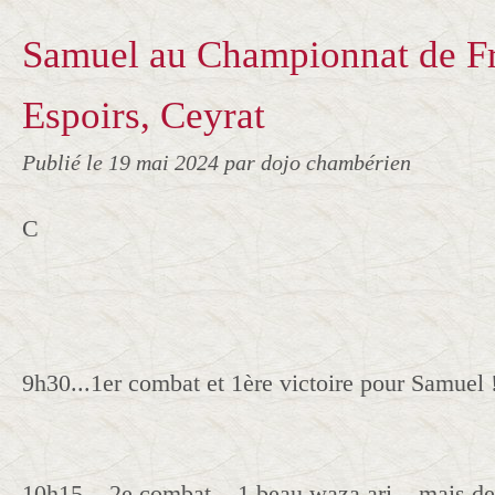
Samuel au Championnat de F
Espoirs, Ceyrat
Publié le
19 mai 2024
par dojo chambérien
C
9h30...1er combat et 1ère victoire pour Samuel !
10h15... 2e combat... 1 beau waza ari... mais de