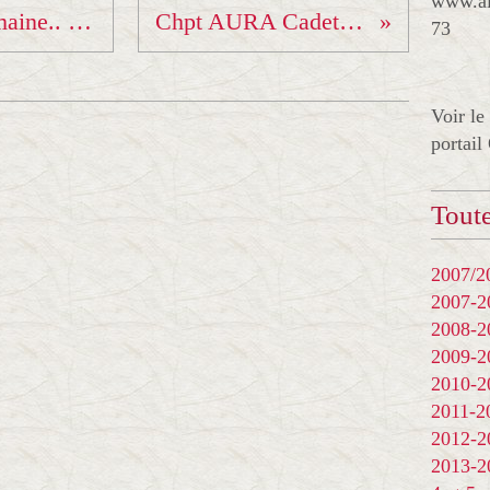
www.al
Stage au Japon.. 2e semaine.. au Kodokan !i
Chpt AURA Cadets Espoirs !
73
Voir le
portail
Toute
2007/20
2007-
2008-
2009-
2010-
2011-
2012-
2013-