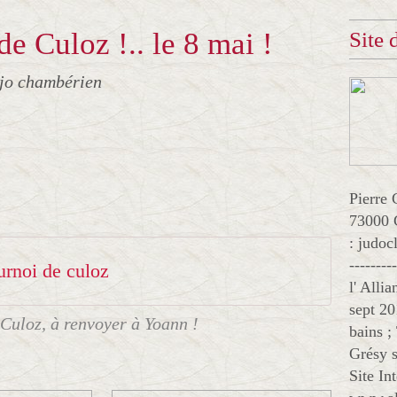
e Culoz !.. le 8 mai !
Site
jo chambérien
Pierre 
73000 
: judo
--------
urnoi de culoz
l' Alli
sept 20
 Culoz, à renvoyer à Yoann !
bains ;
Grésy s
Site In