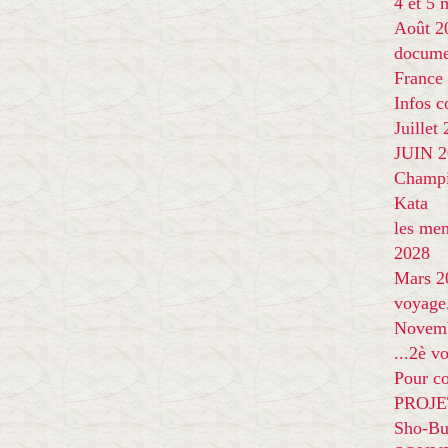
4 et 5
Août 2
docume
France
Infos 
Juillet
JUIN 20
Champi
Kata
les me
2028
Mars 2
voyage
Novem
...2è v
Pour co
PROJE
Sho-Bu