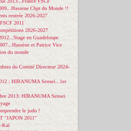
 mai 2013...France FSCF
009...Hassene Chpt du Monde !!
nts rentrée 2026-2027
 FSCF 2011
compétitions 2026-2027
 2012...Stage en Guadeloupe
07...Hassène et Patrice Vice
on du monde
mbres du Comité Directeur 2024-
012 : HIRANUMA Sensei...1er
.
bre 2013: HIRANUMA Sensei
oyage
mprendre le judo !
T "JAPON 2011"
-Kaï