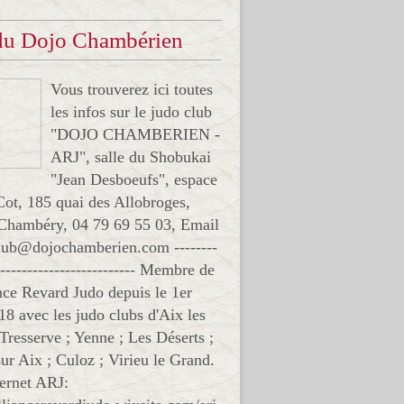
 du Dojo Chambérien
Vous trouverez ici toutes
les infos sur le judo club
"DOJO CHAMBERIEN -
ARJ", salle du Shobukai
"Jean Desboeufs", espace
Cot, 185 quai des Allobroges,
Chambéry, 04 79 69 55 03, Email
club@dojochamberien.com --------
-------------------------- Membre de
ance Revard Judo depuis le 1er
18 avec les judo clubs d'Aix les
 Tresserve ; Yenne ; Les Déserts ;
ur Aix ; Culoz ; Virieu le Grand.
ternet ARJ: