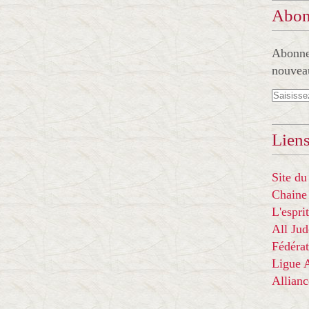
Abon
Abonnez
nouveau
Liens
Site du
Chaine
L'espr
All Ju
Fédérat
Ligue
Allian