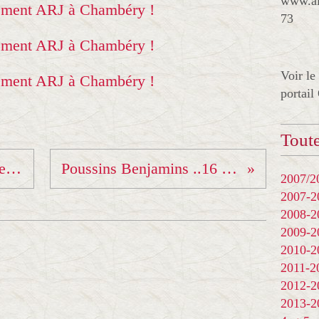
www.al
73
Voir le
portail
Toute
Entrainement ARJ ce vendredi 23 février.
Poussins Benjamins ..16 mars à Albertville
2007/20
2007-
2008-
2009-
2010-
2011-
2012-
2013-