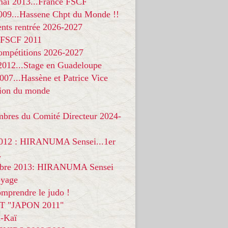
 mai 2013...France FSCF
009...Hassene Chpt du Monde !!
nts rentrée 2026-2027
 FSCF 2011
compétitions 2026-2027
 2012...Stage en Guadeloupe
07...Hassène et Patrice Vice
on du monde
mbres du Comité Directeur 2024-
012 : HIRANUMA Sensei...1er
.
bre 2013: HIRANUMA Sensei
oyage
mprendre le judo !
T "JAPON 2011"
-Kaï