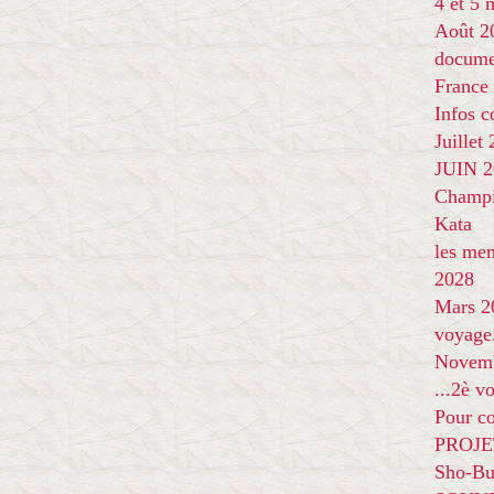
4 et 5
Août 2
docume
France
Infos 
Juillet
JUIN 20
Champi
Kata
les me
2028
Mars 2
voyage
Novem
...2è v
Pour co
PROJE
Sho-Bu