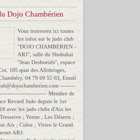
 du Dojo Chambérien
Vous trouverez ici toutes
les infos sur le judo club
"DOJO CHAMBERIEN -
ARJ", salle du Shobukai
"Jean Desboeufs", espace
Cot, 185 quai des Allobroges,
Chambéry, 04 79 69 55 03, Email
club@dojochamberien.com --------
-------------------------- Membre de
ance Revard Judo depuis le 1er
18 avec les judo clubs d'Aix les
 Tresserve ; Yenne ; Les Déserts ;
ur Aix ; Culoz ; Virieu le Grand.
ternet ARJ: