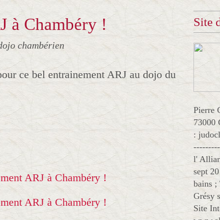
J à Chambéry !
Site
dojo chambérien
 pour ce bel entrainement ARJ au dojo du
Pierre 
73000 
: judo
--------
l' Alli
sept 20
bains ;
Grésy s
Site In