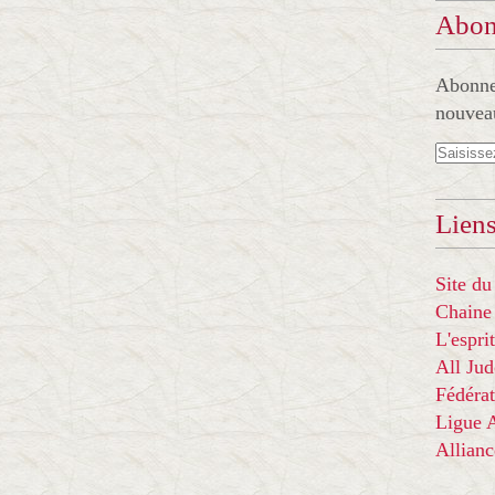
Abon
Abonnez
nouveau
Liens
Site du
Chaine
L'espr
All Ju
Fédérat
Ligue
Allian