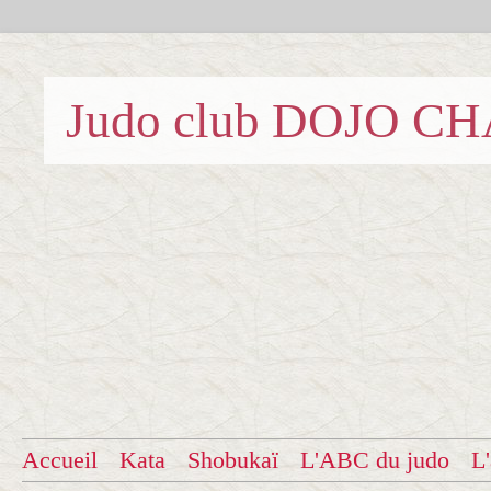
Judo club DOJO C
Accueil
Kata
Shobukaï
L'ABC du judo
L'