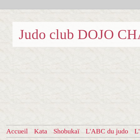
Judo club DOJO C
Accueil
Kata
Shobukaï
L'ABC du judo
L'