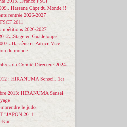
 mai 2013...France FSCF
009...Hassene Chpt du Monde !!
nts rentrée 2026-2027
 FSCF 2011
compétitions 2026-2027
 2012...Stage en Guadeloupe
07...Hassène et Patrice Vice
on du monde
mbres du Comité Directeur 2024-
012 : HIRANUMA Sensei...1er
.
bre 2013: HIRANUMA Sensei
oyage
mprendre le judo !
T "JAPON 2011"
-Kaï