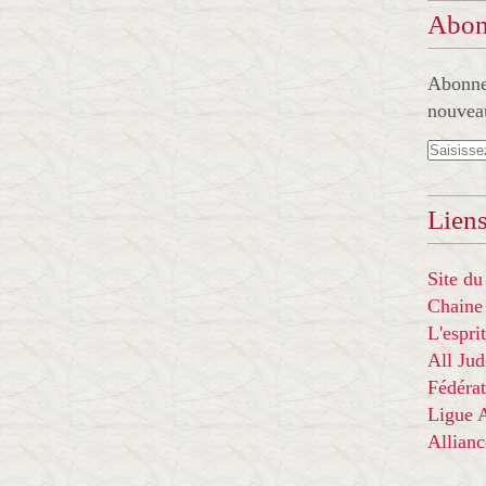
Abon
Abonnez
nouveau
Liens
Site du
Chaine
L'espr
All Ju
Fédérat
Ligue
Allian