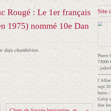
 Rougé : Le 1er français
Site
en 1975) nommé 10e Dan
ar dojo chambérien
Pierre 
73000 
: judo
--------
l' Alli
sept 20
bains ;
Grésy s
Site In
Chpts de Savoie benjamins, minimes cadets et stage kata à Grésy