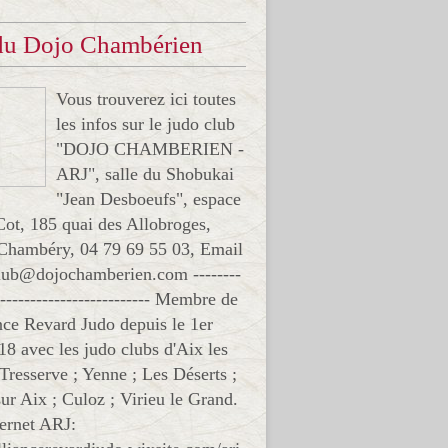
 du Dojo Chambérien
Vous trouverez ici toutes
les infos sur le judo club
"DOJO CHAMBERIEN -
ARJ", salle du Shobukai
"Jean Desboeufs", espace
Cot, 185 quai des Allobroges,
Chambéry, 04 79 69 55 03, Email
club@dojochamberien.com --------
-------------------------- Membre de
ance Revard Judo depuis le 1er
18 avec les judo clubs d'Aix les
 Tresserve ; Yenne ; Les Déserts ;
ur Aix ; Culoz ; Virieu le Grand.
ternet ARJ: