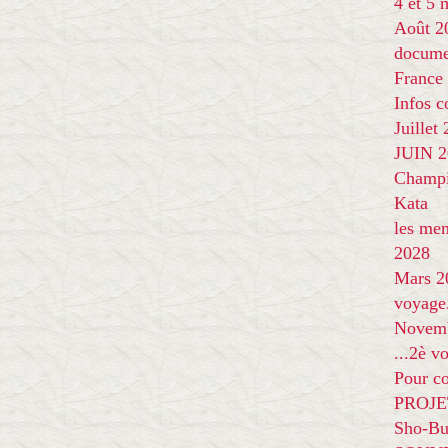
4 et 5
Août 2
docume
France
Infos 
Juillet
JUIN 20
Champi
Kata
les me
2028
Mars 2
voyage
Novem
...2è v
Pour co
PROJE
Sho-Bu