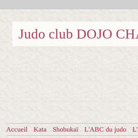
Judo club DOJO C
Accueil
Kata
Shobukaï
L'ABC du judo
L'