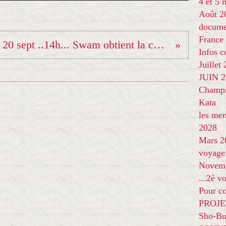
4 et 5
Août 2
docume
France
Mercredi 20 sept ..14h... Swam obtient la ceinture Jaune-Orange.. Bravo !
Infos 
Juillet
JUIN 20
Champi
Kata
les me
2028
Mars 2
voyage
Novem
...2è v
Pour co
PROJE
Sho-Bu