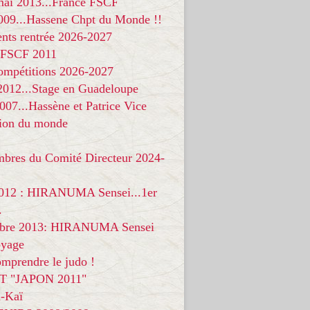
 mai 2013...France FSCF
009...Hassene Chpt du Monde !!
nts rentrée 2026-2027
 FSCF 2011
compétitions 2026-2027
 2012...Stage en Guadeloupe
07...Hassène et Patrice Vice
on du monde
mbres du Comité Directeur 2024-
012 : HIRANUMA Sensei...1er
.
bre 2013: HIRANUMA Sensei
oyage
mprendre le judo !
T "JAPON 2011"
-Kaï