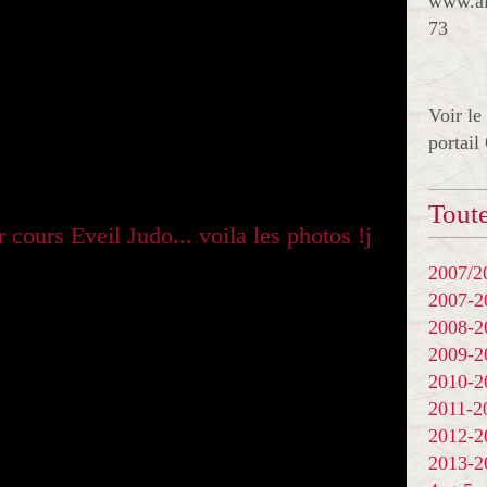
www.al
73
Voir le
portail
Toute
2007/20
2007-
2008-
2009-
2010-
2011-
2012-
2013-