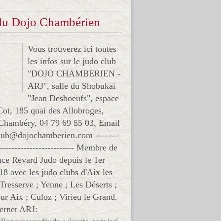
 du Dojo Chambérien
Vous trouverez ici toutes
les infos sur le judo club
"DOJO CHAMBERIEN -
ARJ", salle du Shobukai
"Jean Desboeufs", espace
Cot, 185 quai des Allobroges,
Chambéry, 04 79 69 55 03, Email
club@dojochamberien.com --------
-------------------------- Membre de
ance Revard Judo depuis le 1er
18 avec les judo clubs d'Aix les
 Tresserve ; Yenne ; Les Déserts ;
ur Aix ; Culoz ; Virieu le Grand.
ternet ARJ: