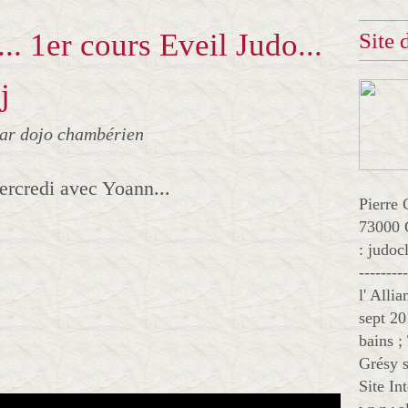
.. 1er cours Eveil Judo...
Site
j
ar dojo chambérien
ercredi avec Yoann...
Pierre 
73000 
: judo
--------
l' Alli
sept 20
bains ;
Grésy s
Site In