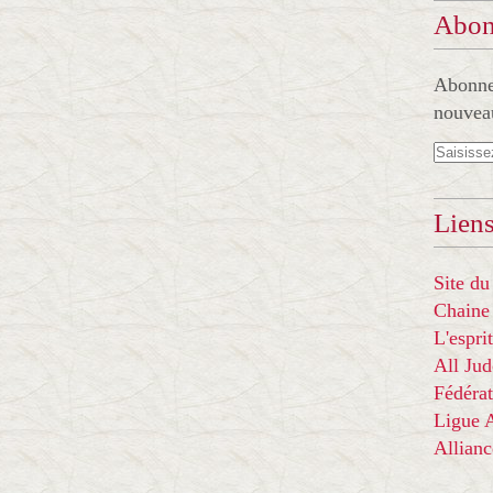
Abon
Abonnez
nouveau
Liens
Site du
Chaine
L'espr
All Ju
Fédérat
Ligue
Allian