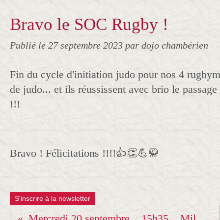
Bravo le SOC Rugby !
Publié le
27 septembre 2023
par dojo chambérien
Fin du cycle d'initiation judo pour nos 4 rugb
de judo... et ils réussissent avec brio le passag
!!!
Bravo ! Félicitations !!!!👍👏💪🥋
S'inscrire à la newsletter
Mercredi 20 septembre... 15h35... Milo reçoit sa ceinture Orange !!!!