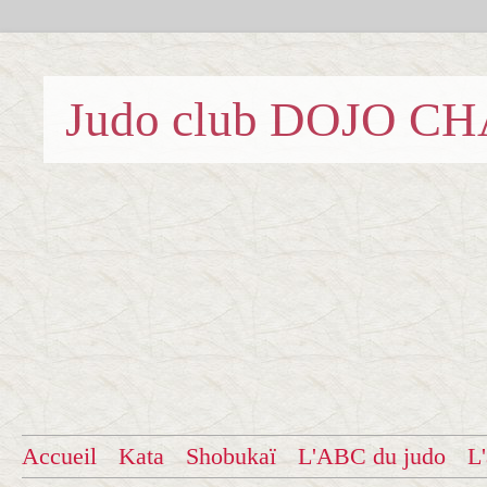
Judo club DOJO C
Accueil
Kata
Shobukaï
L'ABC du judo
L'