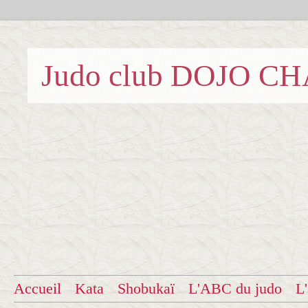
Judo club DOJO C
Accueil
Kata
Shobukaï
L'ABC du judo
L'