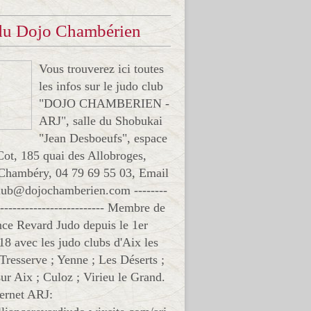
 du Dojo Chambérien
Vous trouverez ici toutes
les infos sur le judo club
"DOJO CHAMBERIEN -
ARJ", salle du Shobukai
"Jean Desboeufs", espace
Cot, 185 quai des Allobroges,
Chambéry, 04 79 69 55 03, Email
club@dojochamberien.com --------
-------------------------- Membre de
ance Revard Judo depuis le 1er
18 avec les judo clubs d'Aix les
 Tresserve ; Yenne ; Les Déserts ;
ur Aix ; Culoz ; Virieu le Grand.
ternet ARJ: