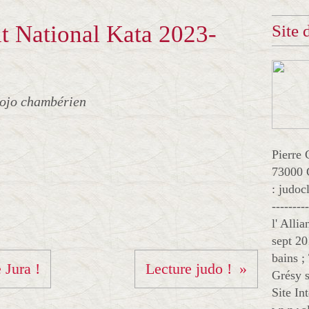
it National Kata 2023-
Site
dojo chambérien
Pierre 
73000 
: judo
--------
l' Alli
sept 20
bains ;
 Jura !
Lecture judo !
Grésy s
Site In