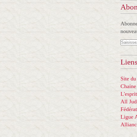
Abon
Abonnez
nouveau
Liens
Site du
Chaine
L'espr
All Ju
Fédérat
Ligue
Allian