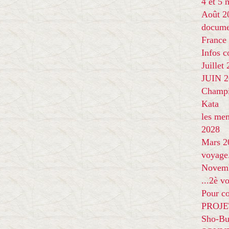
4 et 5
Août 2
docume
France
Infos 
Juillet
JUIN 20
Champi
Kata
les me
2028
Mars 2
voyage
Novem
...2è v
Pour co
PROJE
Sho-Bu