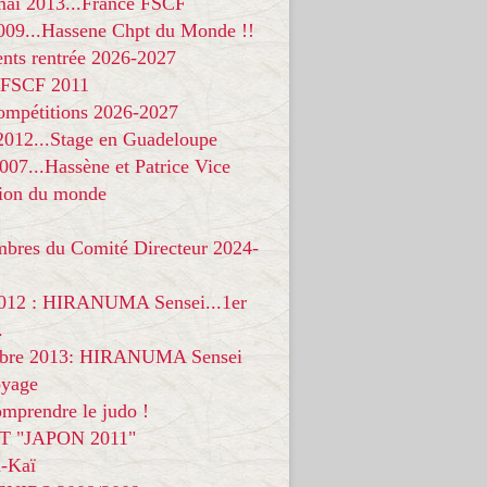
 mai 2013...France FSCF
009...Hassene Chpt du Monde !!
nts rentrée 2026-2027
 FSCF 2011
compétitions 2026-2027
 2012...Stage en Guadeloupe
07...Hassène et Patrice Vice
on du monde
mbres du Comité Directeur 2024-
012 : HIRANUMA Sensei...1er
.
bre 2013: HIRANUMA Sensei
oyage
mprendre le judo !
T "JAPON 2011"
-Kaï