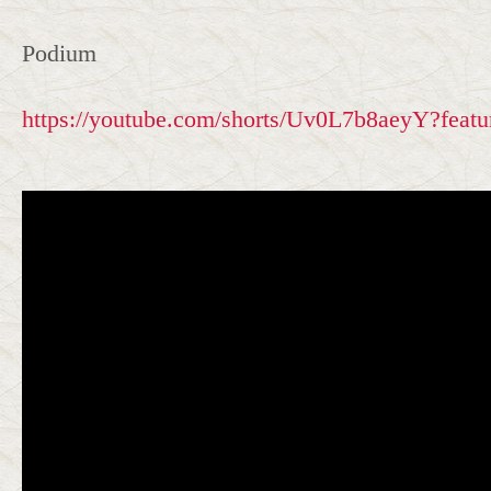
Podium
https://youtube.com/shorts/Uv0L7b8aeyY?featu