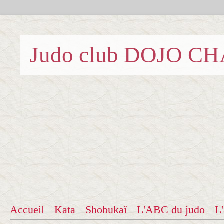
Judo club DOJO C
Accueil
Kata
Shobukaï
L'ABC du judo
L'