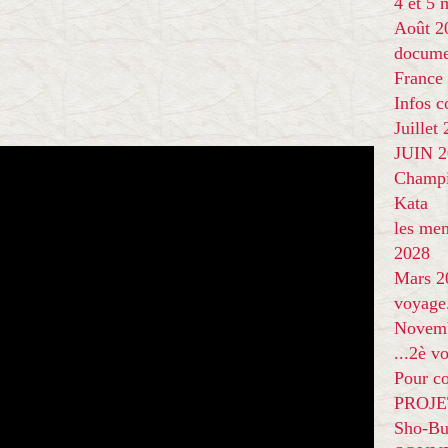
4 et 5
Août 2
docume
France
Infos 
Juillet
JUIN 20
Champi
Kata
les me
2028
Mars 2
voyage
Novem
...2è v
Pour co
PROJE
Sho-Bu