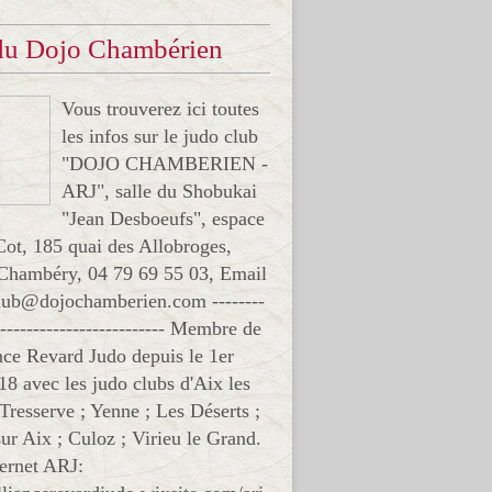
 du Dojo Chambérien
Vous trouverez ici toutes
les infos sur le judo club
"DOJO CHAMBERIEN -
ARJ", salle du Shobukai
"Jean Desboeufs", espace
Cot, 185 quai des Allobroges,
Chambéry, 04 79 69 55 03, Email
club@dojochamberien.com --------
-------------------------- Membre de
ance Revard Judo depuis le 1er
18 avec les judo clubs d'Aix les
 Tresserve ; Yenne ; Les Déserts ;
ur Aix ; Culoz ; Virieu le Grand.
ternet ARJ: