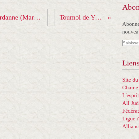
Abon
Tournoi vétérans de Gardanne (Marseille)
Tournoi de Yenne
Abonnez
nouveau
Liens
Site du
Chaine
L'espr
All Ju
Fédérat
Ligue
Allian