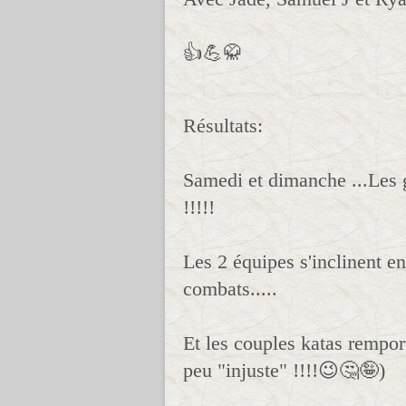
👍💪🥋
Résultats:
Samedi et dimanche ...Les g
!!!!!
Les 2 équipes s'inclinent en
combats.....
Et les couples katas rempor
peu "injuste" !!!!😉🤔🤪)