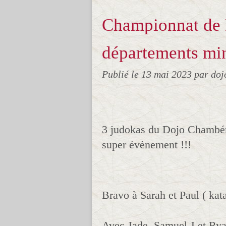
Championnat de 
départements mi
Publié le
13 mai 2023
par doj
3 judokas du Dojo Chambéri
super évènement !!!
Bravo à Sarah et Paul ( kat
Avec Jade, Samuel J et Ryan.