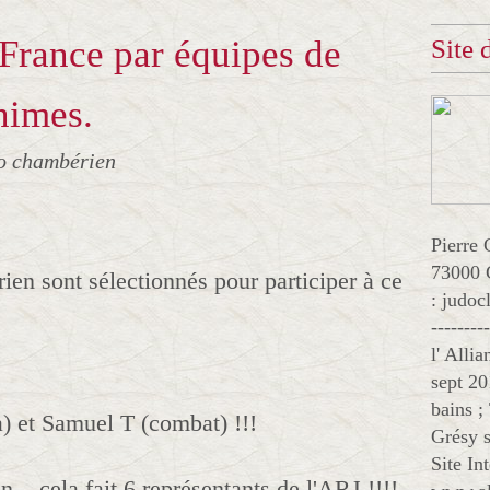
France par équipes de
Site
nimes.
o chambérien
Pierre 
73000 
en sont sélectionnés pour participer à ce
: judo
--------
l' Alli
sept 20
bains ;
a) et Samuel T (combat) !!!
Grésy s
Site In
.. cela fait 6 représentants de l'ARJ !!!!