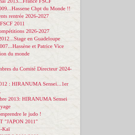
 mai 2013...France FSCF
009...Hassene Chpt du Monde !!
nts rentrée 2026-2027
 FSCF 2011
compétitions 2026-2027
 2012...Stage en Guadeloupe
07...Hassène et Patrice Vice
on du monde
mbres du Comité Directeur 2024-
012 : HIRANUMA Sensei...1er
.
bre 2013: HIRANUMA Sensei
oyage
mprendre le judo !
T "JAPON 2011"
-Kaï