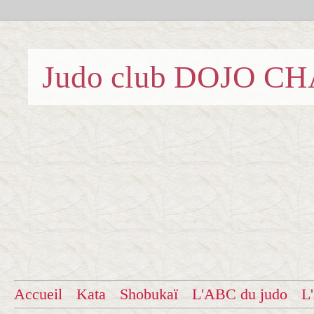
Judo club DOJO C
Accueil
Kata
Shobukaï
L'ABC du judo
L'