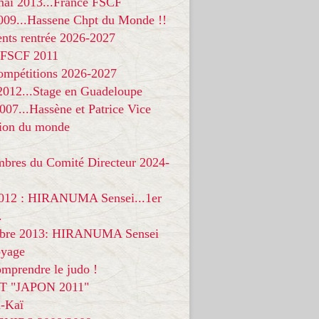
 mai 2013...France FSCF
009...Hassene Chpt du Monde !!
nts rentrée 2026-2027
 FSCF 2011
compétitions 2026-2027
 2012...Stage en Guadeloupe
07...Hassène et Patrice Vice
on du monde
mbres du Comité Directeur 2024-
012 : HIRANUMA Sensei...1er
.
bre 2013: HIRANUMA Sensei
oyage
mprendre le judo !
T "JAPON 2011"
-Kaï