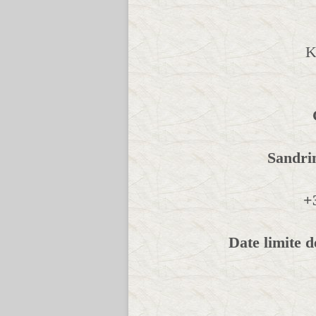
K
Sandri
+
Date limite 