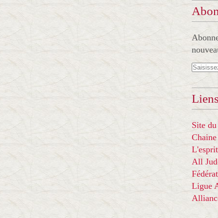
Abon
Abonnez
nouveau
Liens
Site du
Chaine
L'espr
All Ju
Fédérat
Ligue
Allian