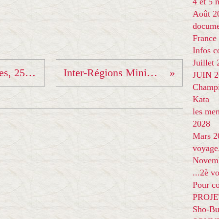
4 et 5
Août 2
docume
France
Infos 
Juillet
CPS Benjamins Minimes, 25 février, Aix les Bains
Inter-Régions Minimes à Montélimar
JUIN 20
Champi
Kata
les me
2028
Mars 2
voyage
Novem
...2è v
Pour co
PROJE
Sho-Bu