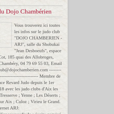
 du Dojo Chambérien
Vous trouverez ici toutes
les infos sur le judo club
"DOJO CHAMBERIEN -
ARJ", salle du Shobukai
"Jean Desboeufs", espace
Cot, 185 quai des Allobroges,
Chambéry, 04 79 69 55 03, Email
club@dojochamberien.com --------
-------------------------- Membre de
ance Revard Judo depuis le 1er
18 avec les judo clubs d'Aix les
 Tresserve ; Yenne ; Les Déserts ;
ur Aix ; Culoz ; Virieu le Grand.
ternet ARJ: