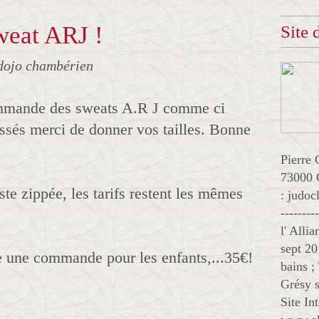
eat ARJ !
Site
dojo chambérien
ommande des sweats A.R J comme ci
essés merci de donner vos tailles. Bonne
Pierre 
73000 
ste zippée, les tarifs restent les mêmes
: judo
--------
l' Alli
sept 20
e une commande pour les enfants,...35€!
bains ;
Grésy s
Site In