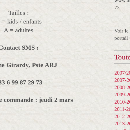
www.al
73
Tailles :
 = kids / enfants
A = adultes
Voir le
portail
Contact SMS :
Toute
ne Girardy, Pste ARJ
2007/20
2007-
33 6 99 87 29 73
2008-
2009-
de commande : jeudi 2 mars
2010-
2011-
2012-
2013-