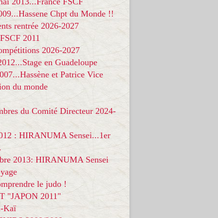
 mai 2013...France FSCF
009...Hassene Chpt du Monde !!
nts rentrée 2026-2027
 FSCF 2011
compétitions 2026-2027
 2012...Stage en Guadeloupe
07...Hassène et Patrice Vice
on du monde
mbres du Comité Directeur 2024-
012 : HIRANUMA Sensei...1er
.
bre 2013: HIRANUMA Sensei
oyage
mprendre le judo !
T "JAPON 2011"
-Kaï