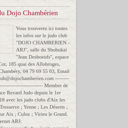
 du Dojo Chambérien
Vous trouverez ici toutes
les infos sur le judo club
"DOJO CHAMBERIEN -
ARJ", salle du Shobukai
"Jean Desboeufs", espace
Cot, 185 quai des Allobroges,
Chambéry, 04 79 69 55 03, Email
club@dojochamberien.com --------
-------------------------- Membre de
ance Revard Judo depuis le 1er
18 avec les judo clubs d'Aix les
 Tresserve ; Yenne ; Les Déserts ;
ur Aix ; Culoz ; Virieu le Grand.
ternet ARJ: