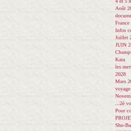
4 et 5
Août 2
docume
France
Infos 
Juillet
JUIN 20
Champi
Kata
les me
2028
Mars 2
voyage
Novem
...2è v
Pour co
PROJE
Sho-Bu