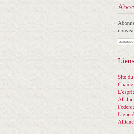
Abon
Abonnez
nouveau
Liens
Site du
Chaine
L'espr
All Ju
Fédérat
Ligue
Allian