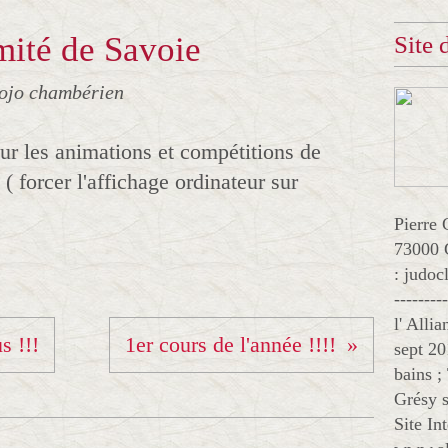
mité de Savoie
Site
ojo chambérien
sur les animations et compétitions de
 ( forcer l'affichage ordinateur sur
Pierre 
73000 
: judo
--------
l' Alli
s !!!
1er cours de l'année !!!!
sept 20
bains ;
Grésy s
Site In