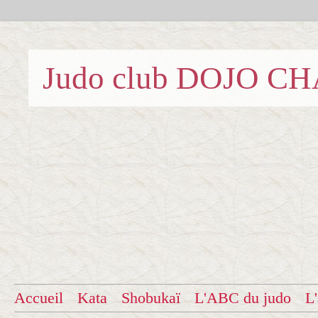
Judo club DOJO C
Accueil
Kata
Shobukaï
L'ABC du judo
L'