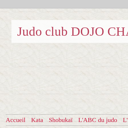
Judo club DOJO C
Accueil
Kata
Shobukaï
L'ABC du judo
L'