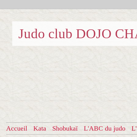
Judo club DOJO C
Accueil
Kata
Shobukaï
L'ABC du judo
L'