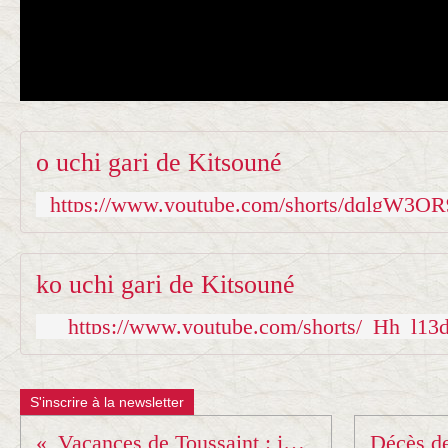
o uchi gari de Kitsouné
https://www.youtube.com/shorts/dqlgW3OR
ko uchi gari de Kitsouné
https://www.youtube.com/shorts/_Hh_l13
S'inscrire à la newsletter
Vacances de Toussaint : judo avec Arthur Clerget à Aix !