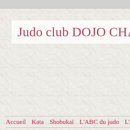
Judo club DOJO C
Accueil
Kata
Shobukaï
L'ABC du judo
L'