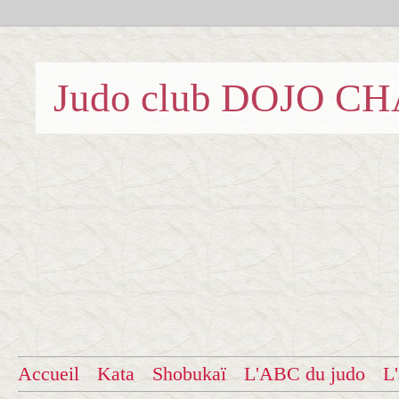
Judo club DOJO C
Accueil
Kata
Shobukaï
L'ABC du judo
L'