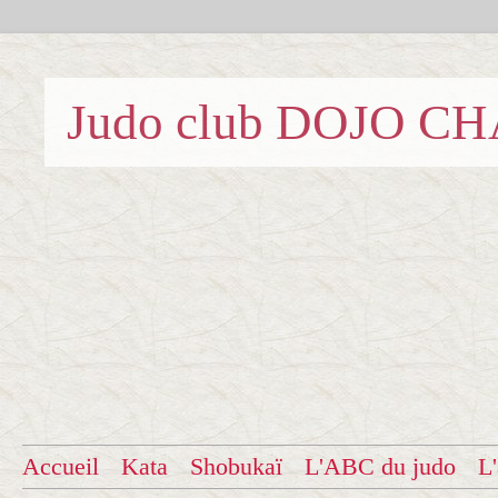
Judo club DOJO C
Accueil
Kata
Shobukaï
L'ABC du judo
L'