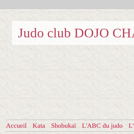
Judo club DOJO C
Accueil
Kata
Shobukaï
L'ABC du judo
L'